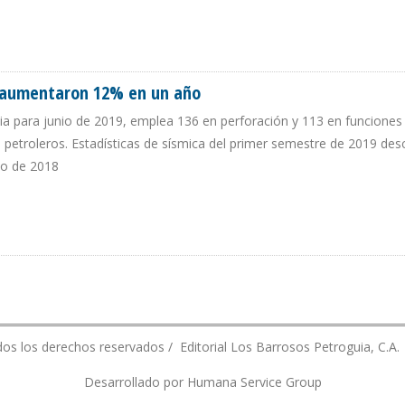
 EN COLOMBIA DESCIENDE 2,12% EN UN MES
a aumentaron 12% en un año
ia para junio de 2019, emplea 136 en perforación y 113 en funciones
petroleros. Estadísticas de sísmica del primer semestre de 2019 des
do de 2018
MBIA AUMENTARON 12% EN UN AÑO
os los derechos reservados / Editorial Los Barrosos Petroguia, C.A.
Desarrollado por Humana Service Group