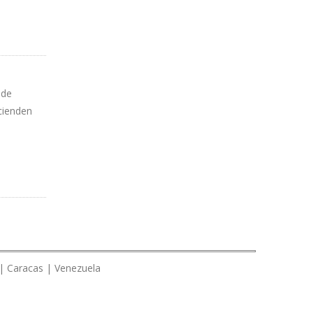
 de
cienden
 | Caracas | Venezuela