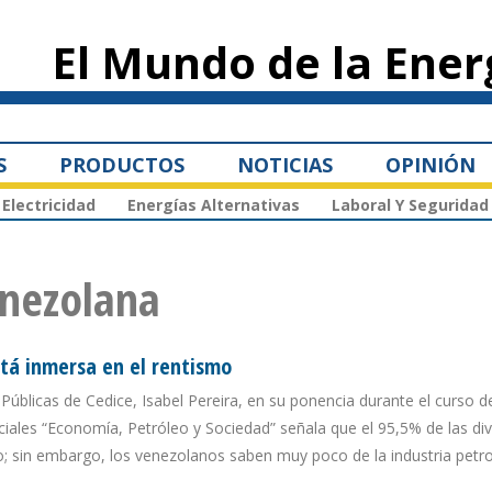
Pasar al
contenido
El Mundo de la Ener
principal
S
PRODUCTOS
NOTICIAS
OPINIÓN
Electricidad
Energías Alternativas
Laboral Y Seguridad
enezolana
stá inmersa en el rentismo
 Públicas de Cedice, Isabel Pereira, en su ponencia durante el curso d
iales “Economía, Petróleo y Sociedad” señala que el 95,5% de las div
eo; sin embargo, los venezolanos saben muy poco de la industria petro