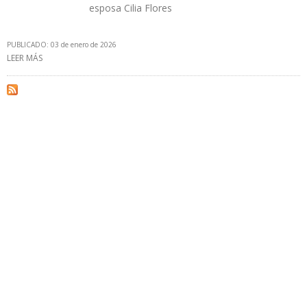
esposa Cilia Flores
PUBLICADO: 03 de enero de 2026
LEER MÁS
SOBRE DELCY RODRÍGUEZ: EL OBJETIVO DE EE.UU. ES EL CAMBIO
DE RÉGIMEN Y CAPTURAR RECURSOS ENERGÉTICOS