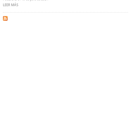
LEER MÁS
SOBRE PRODUCCIÓN DE PETRO CABIMAS EN INCERTIDUMBRE POR
PUGNA ENTRE SUELOPETROL Y RICARDO CISNEROS