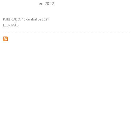
en 2022
PUBLICADO: 15 de abril de 2021
LEER MÁS
SOBRE EIA PRONOSTICA QUE PRODUCCIÓN DE CRUDO DEL
GOLFO DE MÉXICO ALCANZARÁ 1,75 MILLONES B/D EN 2022