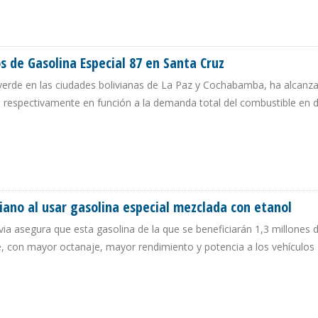
LCOHOL ANHIDRO PARA PRODUCIR GASOLINA ESPECIAL 87
s de Gasolina Especial 87 en Santa Cruz
 verde en las ciudades bolivianas de La Paz y Cochabamba, ha alcanz
 respectivamente en función a la demanda total del combustible en 
ROS DE GASOLINA ESPECIAL 87 EN SANTA CRUZ
iano al usar gasolina especial mezclada con etanol
via asegura que esta gasolina de la que se beneficiarán 1,3 millones 
 con mayor octanaje, mayor rendimiento y potencia a los vehículos
OLIVIANO AL USAR GASOLINA ESPECIAL MEZCLADA CON ETANOL