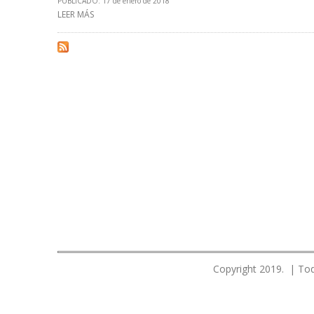
PUBLICADO: 17 de enero de 2018
LEER MÁS
SOBRE ALÍ RODRÍGUEZ ARAQUE: PDVSA PIERDE $ 2.0
Copyright 2019. | Tod