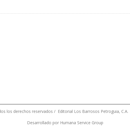
00 MILLONES AL AÑO POR CONTRABANDO DE GASOLINA
os los derechos reservados / Editorial Los Barrosos Petroguia, C.A.
Desarrollado por Humana Service Group