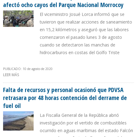
afectó ocho cayos del Parque Nacional Morrocoy
El viceministro Josué Lorca informó que se
tuvieron que realizar acciones de saneamiento
en 15,2 kilómetros y aseguró que las labores
comenzaron el pasado lunes 3 de agosto
cuando se detectaron las manchas de
hidrocarburos en costas del Golfo Triste
PUBLICADO: 10 de agosto de 2020
LEER MÁS
SOBRE MIN-ECOSOCIALISMO ADMITE QUE DERRAME DE FUEL OIL
AFECTÓ OCHO CAYOS DEL PARQUE NACIONAL MORROCOY
Falta de recursos y personal ocasionó que PDVSA
retrasara por 48 horas contención del derrame de
fuel oil
La Fiscalía General de la República abrió
investigación por el vertido de combustibles
ocurrido en aguas marítimas del estado Falcón