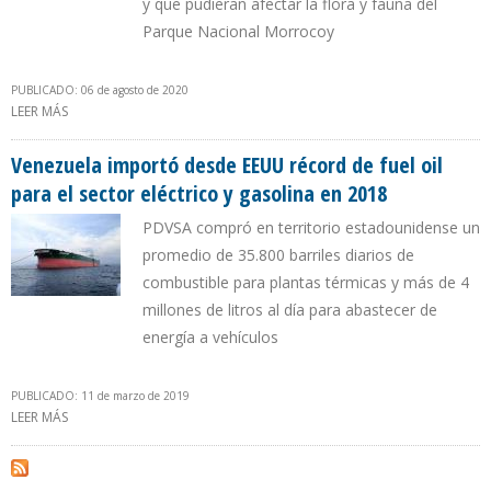
y que pudieran afectar la flora y fauna del
Parque Nacional Morrocoy
PUBLICADO: 06 de agosto de 2020
LEER MÁS
SOBRE FALTA DE RECURSOS Y PERSONAL OCASIONÓ QUE PDVSA
RETRASARA POR 48 HORAS CONTENCIÓN DEL DERRAME DE FUEL
OIL
Venezuela importó desde EEUU récord de fuel oil
para el sector eléctrico y gasolina en 2018
PDVSA compró en territorio estadounidense un
promedio de 35.800 barriles diarios de
combustible para plantas térmicas y más de 4
millones de litros al día para abastecer de
energía a vehículos
PUBLICADO: 11 de marzo de 2019
LEER MÁS
SOBRE VENEZUELA IMPORTÓ DESDE EEUU RÉCORD DE FUEL OIL
PARA EL SECTOR ELÉCTRICO Y GASOLINA EN 2018