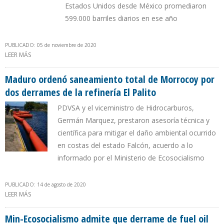
Estados Unidos desde México promediaron
599.000 barriles diarios en ese año
PUBLICADO: 05 de noviembre de 2020
LEER MÁS
SOBRE EXPORTACIONES ENERGÉTICAS DE EEUU A MÉXICO
ASCENDIERON A $ 34.000 MILLONES EN 2019
Maduro ordenó saneamiento total de Morrocoy por
dos derrames de la refinería El Palito
PDVSA y el viceministro de Hidrocarburos,
Germán Marquez, prestaron asesoría técnica y
científica para mitigar el daño ambiental ocurrido
en costas del estado Falcón, acuerdo a lo
informado por el Ministerio de Ecosocialismo
PUBLICADO: 14 de agosto de 2020
LEER MÁS
SOBRE MADURO ORDENÓ SANEAMIENTO TOTAL DE MORROCOY
POR DOS DERRAMES DE LA REFINERÍA EL PALITO
Min-Ecosocialismo admite que derrame de fuel oil