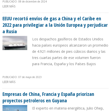
PUBLICADO: 08 de diciembre de 2024
LEER MÁS
SOBRE PAÍSES BAJOS SE CONVIRTIÓ EN EL PRINCIPAL COMPRADOR
DE PETRÓLEO DE EE.UU. TRAS LA GUERRA DE UCRANIA
EEUU recortó envíos de gas a China y el Caribe en
2022 para privilegiar a la Unión Europea y perjudicar
a Rusia
Los despachos gasíferos de Estados Unidos
hacia países europeos alcanzaron un promedio
de 4.921 millones de pies cúbicos diarios y las
tres cuartas partes de ese volumen fueron
para Francia, España y los Países Bajos
PUBLICADO: 07 de mayo de 2023
LEER MÁS
SOBRE EEUU RECORTÓ ENVÍOS DE GAS A CHINA Y EL CARIBE EN
2022 PARA PRIVILEGIAR A LA UNIÓN EUROPEA Y PERJUDICAR A
RUSIA
Empresas de China, Francia y España priorizan
proyectos petroleros en Guyana
El experto en materia energética, Julio Ohep,