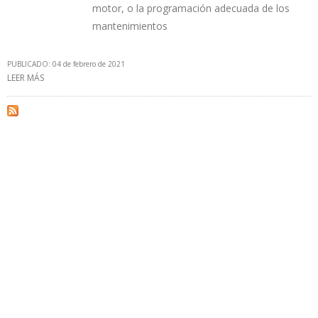
motor, o la programación adecuada de los
mantenimientos
PUBLICADO: 04 de febrero de 2021
LEER MÁS
SOBRE GOBIERNO DE BUENOS AIRES USARÁ PLATAFORMA YPF
RUTA