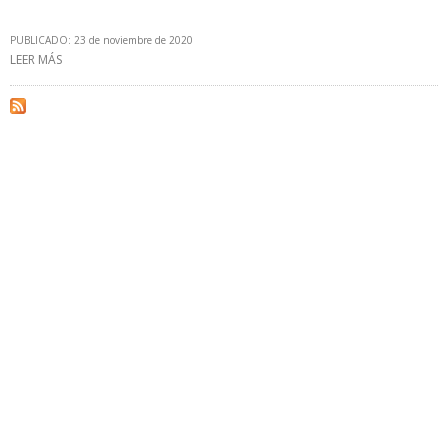
PUBLICADO: 23 de noviembre de 2020
LEER MÁS
SOBRE GOBIERNO ARGENTINO CONSTRUIRÁ INTERCONEXIÓN DE
GASODUCTO CON CIUDAD DE SAN RAFAEL