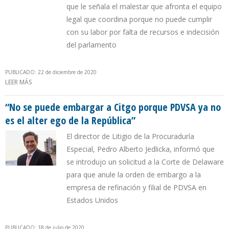
que le señala el malestar que afronta el equipo
legal que coordina porque no puede cumplir
con su labor por falta de recursos e indecisión
del parlamento
PUBLICADO: 22 de diciembre de 2020
LEER MÁS
SOBRE GUAIDÓ ORDENÓ APELAR SENTENCIA DEL BONO PDVSA
2020 PERO PROCURADOR ADMITE QUE FALTA DINERO PARA
PAGAR A BUFETES
“No se puede embargar a Citgo porque PDVSA ya no
es el alter ego de la República”
El director de Litigio de la Procuraduría
Especial, Pedro Alberto Jedlicka, informó que
se introdujo un solicitud a la Corte de Delaware
para que anule la orden de embargo a la
empresa de refinación y filial de PDVSA en
Estados Unidos
PUBLICADO: 18 de julio de 2020