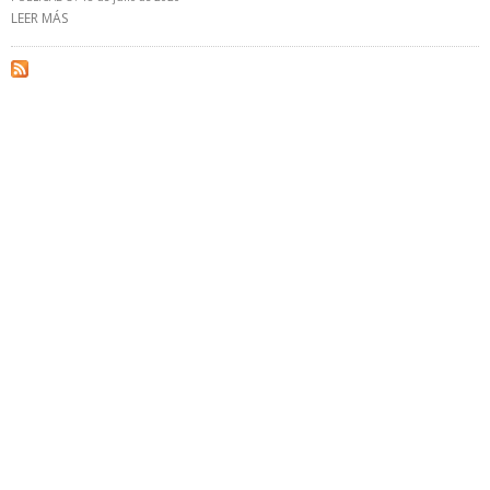
LEER MÁS
SOBRE “NO SE PUEDE EMBARGAR A CITGO PORQUE PDVSA YA NO
ES EL ALTER EGO DE LA REPÚBLICA”