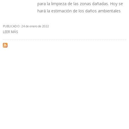
para la limpieza de las zonas dañadas. Hoy se
hará la estimación de los daños ambientales
PUBLICADO: 24 de enero de 2022
LEER MÁS
SOBRE GOBIERNO PERUANO DECLARÓ EN EMERGENCIA
AMBIENTAL ZONA MARINA COSTERA DAÑADA POR DERRAME DE
PETRÓLEO