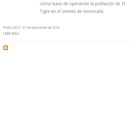
como base de operación la población de El
Tigre en el oriente de Venezuela
PUBLICADO: 07 de septiembre de 2025
LEER MÁS
SOBRE DIRECTOR DE LA ALEP ASEGURA INVERSIÓN POR $ 154
MILLONES EN LA FAJA DEL ORINOCO