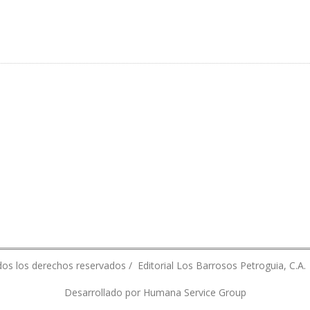
Ó 3 MESES Y PERSISTE LA INCERTIDUMBRE POR AUSENCIA DE REGLAMENTO
os los derechos reservados / Editorial Los Barrosos Petroguia, C.A.
Desarrollado por Humana Service Group