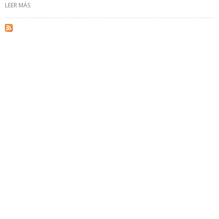
LEER MÁS
SOBRE PERUPETRO SUSCRIBIRÁ CONTRATO CON PETROPERÚ PARA
QUE OPERE LOTE I EN TALARA