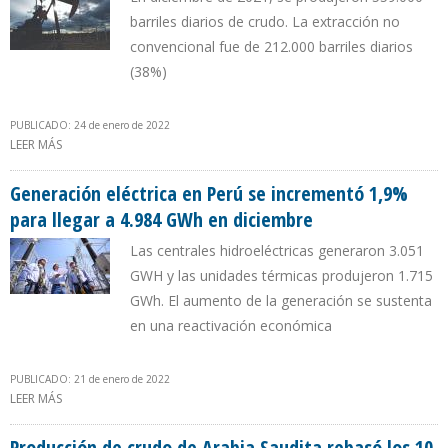
barriles diarios de crudo. La extracción no
convencional fue de 212.000 barriles diarios
(38%)
PUBLICADO: 24 de enero de 2022
LEER MÁS
SOBRE PRODUCCIÓN DE PETRÓLEO EN ARGENTINA CRECIÓ 14%
EN UN AÑO
Generación eléctrica en Perú se incrementó 1,9%
para llegar a 4.984 GWh en diciembre
Las centrales hidroeléctricas generaron 3.051
GWH y las unidades térmicas produjeron 1.715
GWh. El aumento de la generación se sustenta
en una reactivación económica
PUBLICADO: 21 de enero de 2022
LEER MÁS
SOBRE GENERACIÓN ELÉCTRICA EN PERÚ SE INCREMENTÓ 1,9%
PARA LLEGAR A 4.984 GWH EN DICIEMBRE
Producción de crudo de Arabia Saudita rebasó los 10