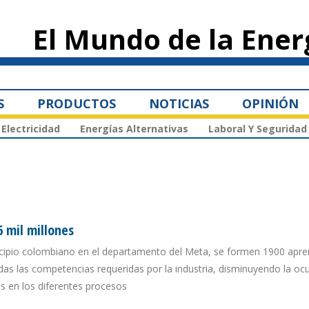
Pasar al
contenido
El Mundo de la Ener
principal
S
PRODUCTOS
NOTICIAS
OPINIÓN
Electricidad
Energías Alternativas
Laboral Y Seguridad
 mil millones
cipio colombiano en el departamento del Meta, se formen 1900 apre
as las competencias requeridas por la industria, disminuyendo la ocu
s en los diferentes procesos