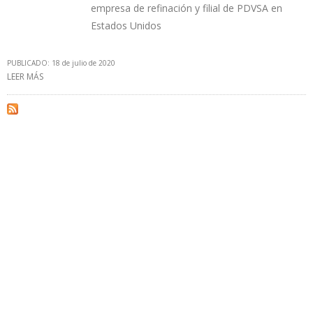
empresa de refinación y filial de PDVSA en
Estados Unidos
PUBLICADO: 18 de julio de 2020
LEER MÁS
SOBRE “NO SE PUEDE EMBARGAR A CITGO PORQUE PDVSA YA NO
ES EL ALTER EGO DE LA REPÚBLICA”