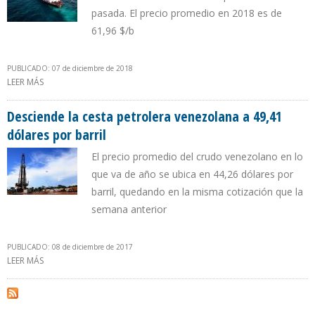
pasada. El precio promedio en 2018 es de
61,96 $/b
PUBLICADO: 07 de diciembre de 2018
LEER MÁS
SOBRE BARRIL DE PETRÓLEO VENEZOLANO SE UBICÓ EN 54,79
DÓLARES EN SEMANA DEL 7 DE DICIEMBRE
Desciende la cesta petrolera venezolana a 49,41
dólares por barril
El precio promedio del crudo venezolano en lo
que va de año se ubica en 44,26 dólares por
barril, quedando en la misma cotización que la
semana anterior
PUBLICADO: 08 de diciembre de 2017
LEER MÁS
SOBRE DESCIENDE LA CESTA PETROLERA VENEZOLANA A 49,41
DÓLARES POR BARRIL