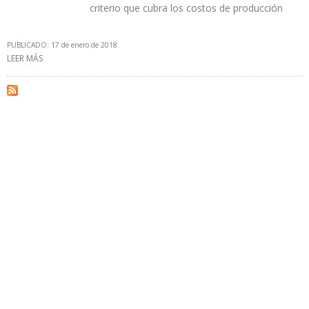
criterio que cubra los costos de producción
PUBLICADO: 17 de enero de 2018
LEER MÁS
SOBRE ALÍ RODRÍGUEZ ARAQUE: PDVSA PIERDE $ 2.000 MILLONES
AL AÑO POR CONTRABANDO DE GASOLINA