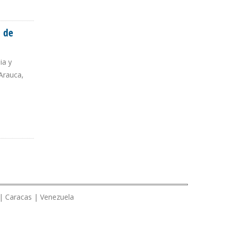
e de
ia y
Arauca,
 | Caracas | Venezuela