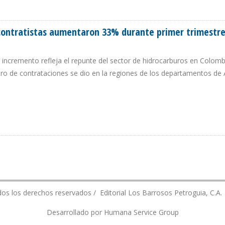
 SU PRIMERA QUINCENA EN LA BOLSA DE VALORES DE CARACAS
 contratistas aumentaron 33% durante primer trimestr
incremento refleja el repunte del sector de hidrocarburos en Colomb
o de contrataciones se dio en la regiones de los departamentos de 
EN CONTRATISTAS AUMENTARON 33% DURANTE PRIMER TRIMESTRE DE 2019
os los derechos reservados / Editorial Los Barrosos Petroguia, C.A.
Desarrollado por Humana Service Group