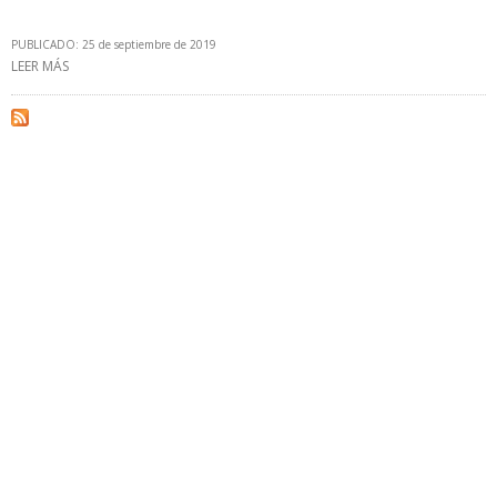
PUBLICADO: 25 de septiembre de 2019
LEER MÁS
SOBRE GOBIERNO ARGENTINO LICITA TRES PROYECTOS DE
TRANSMISIÓN DE ENERGÍA ELÉCTRICA