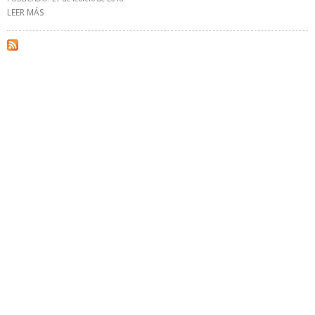
LEER MÁS
SOBRE PETROPERÚ PIDE A PETROSEL RECONSIDERAR DECISIÓN DE
INICIAR CESE COLECTIVO DEL PERSONAL DE REFINERÍA PUCALLPA