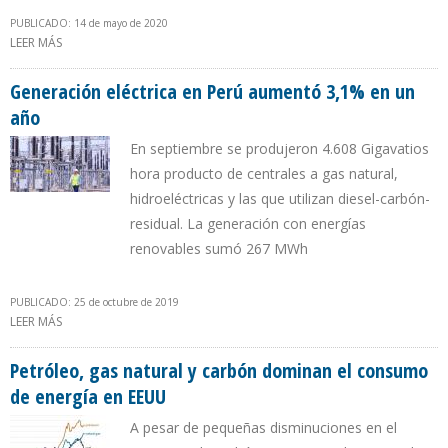
PUBLICADO: 14 de mayo de 2020
LEER MÁS
SOBRE EIA: EMISIONES DE DIÓXIDO DE CARBONO EN ESTADOS
UNIDOS CAERÁN 11% EN 2020
Generación eléctrica en Perú aumentó 3,1% en un
año
En septiembre se produjeron 4.608 Gigavatios
hora producto de centrales a gas natural,
hidroeléctricas y las que utilizan diesel-carbón-
residual. La generación con energías
renovables sumó 267 MWh
PUBLICADO: 25 de octubre de 2019
LEER MÁS
SOBRE GENERACIÓN ELÉCTRICA EN PERÚ AUMENTÓ 3,1% EN UN
AÑO
Petróleo, gas natural y carbón dominan el consumo
de energía en EEUU
A pesar de pequeñas disminuciones en el