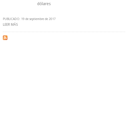
dólares
PUBLICADO: 19 de septiembre de 2017
LEER MÁS
SOBRE PEMEX EVALÚA PROPUESTAS DE FUTUROS SOCIOS PARA
FORTALECER OPERACIONES DE REFINERÍAS E INCREMENTAR
PRODUCCIÓN DE GASOLINAS Y DIESEL