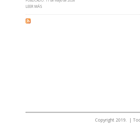
PUBLICADO: 11 de mayo de 2026
LEER MÁS
SOBRE EMPRESARIO ALEX CRANBERG FIRMA MEMORAND
Copyright 2019. | Tod