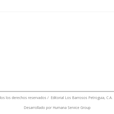
O PARA NEGOCIAR UN CPP DE EXPLORACIÓN CON PDVSA
os los derechos reservados / Editorial Los Barrosos Petroguia, C.A.
Desarrollado por Humana Service Group