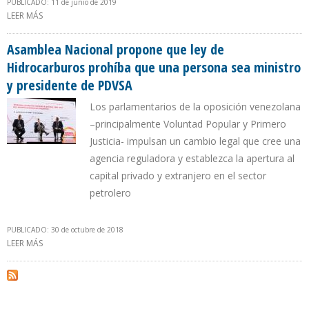
PUBLICADO: 11 de junio de 2019
LEER MÁS
SOBRE OPOSICIÓN VENEZOLANA PREVÉ REDUCIR REGALÍA
PETROLERA A 10% PARA CAPTAR INVERSIONES
Asamblea Nacional propone que ley de
Hidrocarburos prohíba que una persona sea ministro
y presidente de PDVSA
Los parlamentarios de la oposición venezolana
–principalmente Voluntad Popular y Primero
Justicia- impulsan un cambio legal que cree una
agencia reguladora y establezca la apertura al
capital privado y extranjero en el sector
petrolero
PUBLICADO: 30 de octubre de 2018
LEER MÁS
SOBRE ASAMBLEA NACIONAL PROPONE QUE LEY DE
HIDROCARBUROS PROHÍBA QUE UNA PERSONA SEA MINISTRO Y
PRESIDENTE DE PDVSA