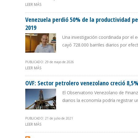
LEER MÁS
SOBRE LOS 6 MESES DE DELCY RODRÍGUEZ EN EL PODER:
Venezuela perdió 50% de la productividad p
2019
Una investigación coordinada por el 
cayó 728.000 barriles diarios por efec
PUBLICADO: 29 de mayo de 2026
LEER MÁS
SOBRE VENEZUELA PERDIÓ 50% DE LA PRODUCTIVIDA
OVF: Sector petrolero venezolano creció 8,5
El Observatorio Venezolano de Finanza
diarios la economía podría registrar 
PUBLICADO: 21 de julio de 2021
LEER MÁS
SOBRE OVF: SECTOR PETROLERO VENEZOLANO CRECIÓ 8