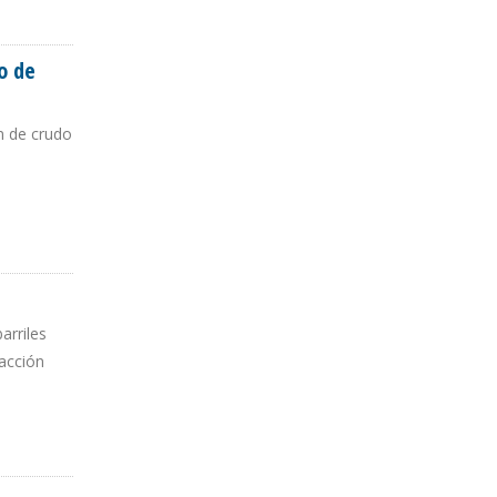
o de
n de crudo
arriles
racción