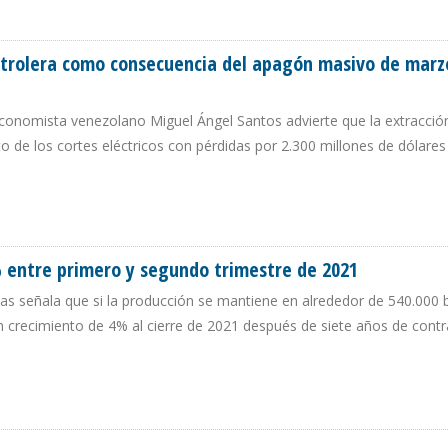
 ENTRE LA REACTIVACIÓN PETROLERA Y EL DOBLETE SÍSMICO
etrolera como consecuencia del apagón masivo de marz
economista venezolano Miguel Ángel Santos advierte que la extracció
to de los cortes eléctricos con pérdidas por 2.300 millones de dólares
D PETROLERA COMO CONSECUENCIA DEL APAGÓN MASIVO DE MARZO DE 2019
% entre primero y segundo trimestre de 2021
s señala que si la producción se mantiene en alrededor de 540.000 b
un crecimiento de 4% al cierre de 2021 después de siete años de cont
,5% ENTRE PRIMERO Y SEGUNDO TRIMESTRE DE 2021