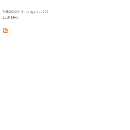
PUBLICADO: 31 de agosto de 2021
LEER MÁS
SOBRE PEMEX REANUDÓ PRODUCCIÓN EN PLATAFORMA E-KU-A2
QUE SE INCENDIÓ EL 22 DE AGOSTO