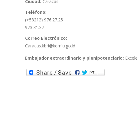
Ciudad:
Caracas
Teléfono:
(+58212) 976.27.25
973.31.37
Correo Electrónico:
Caracas.kbri@kemlu.go.id
Embajador extraordinario y plenipotenciario:
Excel